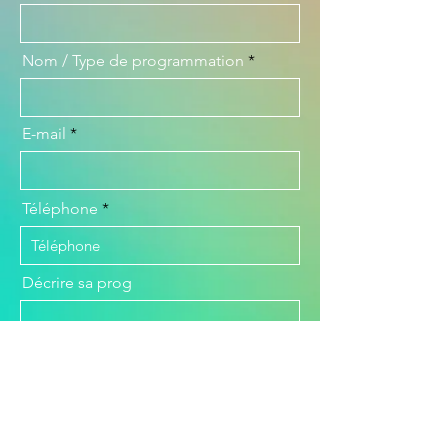
Nom / Type de programmation
E-mail
Téléphone
Décrire sa prog
Envoyer